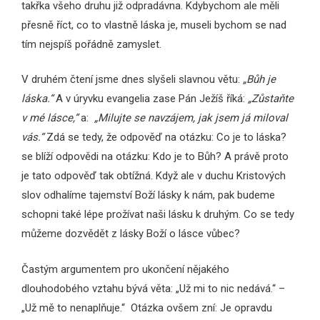
takřka všeho druhu již odpradávna. Kdybychom ale měli
přesně říct, co to vlastně láska je, museli bychom se nad
tím nejspíš pořádně zamyslet.
V druhém čtení jsme dnes slyšeli slavnou větu:
„Bůh je
láska.“
A v úryvku evangelia zase Pán Ježíš říká:
„Zůstaňte
v mé lásce,“
a:
„Milujte se navzájem, jak jsem já miloval
vás.“
Zdá se tedy, že odpověď na otázku: Co je to láska?
se blíží odpovědi na otázku: Kdo je to Bůh? A právě proto
je tato odpověď tak obtížná. Když ale v duchu Kristových
slov odhalíme tajemství Boží lásky k nám, pak budeme
schopni také lépe prožívat naši lásku k druhým. Co se tedy
můžeme dozvědět z lásky Boží o lásce vůbec?
Častým argumentem pro ukončení nějakého
dlouhodobého vztahu bývá věta: „Už mi to nic nedává.“ –
„Už mě to nenaplňuje.“ Otázka ovšem zní: Je opravdu