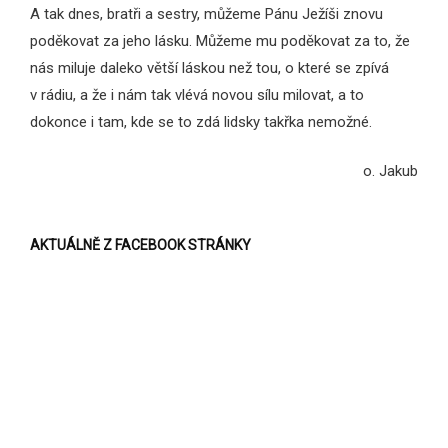
A tak dnes, bratři a sestry, můžeme Pánu Ježíši znovu
poděkovat za jeho lásku. Můžeme mu poděkovat za to, že
nás miluje daleko větší láskou než tou, o které se zpívá
v rádiu, a že i nám tak vlévá novou sílu milovat, a to
dokonce i tam, kde se to zdá lidsky takřka nemožné.
o. Jakub
AKTUÁLNĚ Z FACEBOOK STRÁNKY