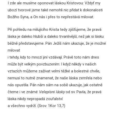
I zde ale musíme oponovat láskou Kristovou: Vždyť my
ubozí tvorové jsme také nemohli nic přidat k dokonalosti
Božího Syna, a On nás i přes to nepřestává milovat.
Při pohledu na milujícího Krista tedy zjišťujeme, že pravá
láska je daleko hlubší a daleko trvanlivější, než jak si lásku
běžně představujeme. Pán Ježíš nám ukazuje, že je možné
milovat
i tehdy, kdy to mnozí jiní vzdávají. Právě toto nám dnes
může být velkým povzbuzením: I když někdy v našich
vztazích můžeme zažívat velmi těžké a bolestné chvíle,
nemusí to nutně znamenat, že naše láska zemřela nebo
nás opustila. Pán nám sám na sobě ukazuje, jak ostatně
čteme i ve známé
Velepísni lásky
od sv. Pavla, že pravá
láska nikdy nepropadá zoufalství
a všechno vydrží. (Srov. 1Kor 13,7)