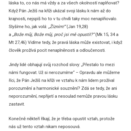
láska to, co nás má vždy a za všech okolností naplňovat?
Když Pán Ježíš na kříži ukázal svoji lásku k nám až do
krajnosti, nejspíš ho to v tu chvíli taky moc nenaplňovalo.
Slyšíme ho, jak volá:
„Žízním!“
(Jan 19,28)
a
„Bože můj, Bože můj, proč jsi mě opustil?“
(Mk 15, 34 a
Mt 27,46) Vidíme tedy, že pravá láska může existovat, i když
člověk prožívá pocit nenaplněnosti a odloučenosti.
Jindy lidé obhajují svůj rozchod slovy: „Přestalo to mezi
námi fungovat. Už si nerozumíme“ – Opravdu ale můžeme
říci, že Pán Ježíš na kříži ve vztahu k nám lidem prožíval
porozumění a harmonické souznění? Zdá se tedy, že ani
neporozumění, nepřijetí a nesoulad nemůže pravou lásku
zastavit.
Konečně někteří říkají, že je třeba opustit vztah, protože
nás už tento vztah nikam neposouvá.