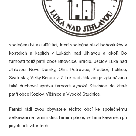
společenství asi 400 lidí, kteří společně slaví bohoslužby v
kostelích a kaplích v Lukách nad Jihlavou a okolí. Do
farnosti totiž patří obce Bítovčice, Bradlo, Jeclov, Luka nad
Jihlavou, Nové Domky, Otín, Petrovice, Předboř, Puklice,
Svatoslav, Velký Beranov. Z Luk nad Jihlavou je vykonávána
také duchovní správa farnosti Vysoké Studnice, do které
patří obce Kozlov, Věžnice a Vysoké Studnice.
Farníci rádi zvou obyvatele těchto obcí ke společnému
setkávání na farním dnu, farním plese, ve farní kavárně, i při
jiných příležitostech.