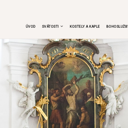
Skip
to
content
ÚVOD
SVÁTOSTI
KOSTELY A KAPLE
BOHOSLUŽB
HLAVOU