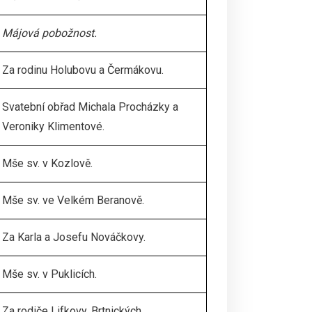
Májová pobožnost.
Za rodinu Holubovu a Čermákovu.
Svatební obřad Michala Procházky a
Veroniky Klimentové.
Mše sv. v Kozlově.
Mše sv. ve Velkém Beranově.
Za Karla a Josefu Nováčkovy.
Mše sv. v Puklicích.
Za rodiče Lifkovy, Brtnických,