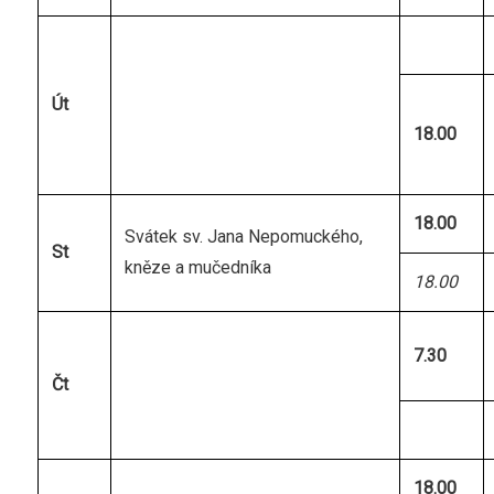
Út
18.00
18.00
Svátek sv. Jana Nepomuckého,
St
kněze a mučedníka
18.00
7.30
Čt
18.00